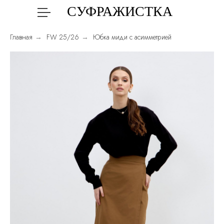
СУФРАЖИСТКА
Главная
FW 25/26
Юбка миди с асимметрией
→
→