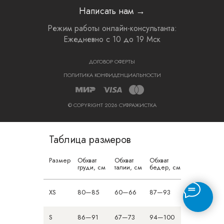
Написать нам →
Режим работы онлайн-консультанта:
Ежедневно с 10 до 19 Мск
ДОГОВОР ОФЕРТЫ
ПОЛИТИКА КОНФИДЕНЦИАЛЬНОСТИ
© COPYRIGHT 2026 СУФРАЖИСТКА
Таблица размеров
Размер
Обхват
Обхват
Обхват
груди, см
талии, см
бедер, см
XS
80—85
60—66
87—93
S
86—91
67—73
94—100