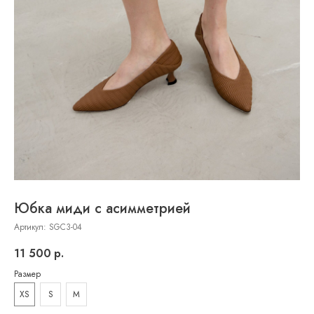
Юбка миди с асимметрией
Артикул:
SGC3-04
11 500
р.
Размер
XS
S
M